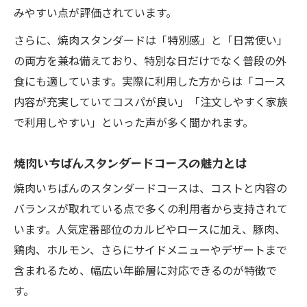
みやすい点が評価されています。
焼肉食べ放題はスタンダードコースが最適
な理由
さらに、焼肉スタンダードは「特別感」と「日常使い」
焼肉いちばんスタンダードコースの品数と
の両方を兼ね備えており、特別な日だけでなく普段の外
特徴
食にも適しています。実際に利用した方からは「コース
焼肉スタンダードで食べ放題を満喫するポ
内容が充実していてコスパが良い」「注文しやすく家族
イント
で利用しやすい」といった声が多く聞かれます。
焼肉スタンダードコースの実際の満足度を
焼肉いちばんスタンダードコースの魅力とは
紹介
焼肉いちばんのスタンダードコースは、コストと内容の
焼肉食べ放題のスタンダードで得する選び
バランスが取れている点で多くの利用者から支持されて
方
います。人気定番部位のカルビやロースに加え、豚肉、
焼肉の料金と品数を比較し選び方を考察
鶏肉、ホルモン、さらにサイドメニューやデザートまで
焼肉スタンダードコースの料金体系を詳し
含まれるため、幅広い年齢層に対応できるのが特徴で
く解説
す。
焼肉食べ放題の品数とコスパの見極め方