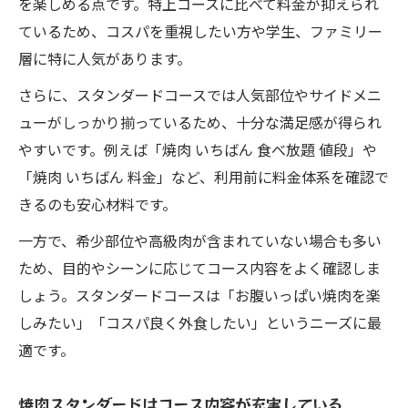
を楽しめる点です。特上コースに比べて料金が抑えられ
焼肉スタンダード利用時の子どもへのおす
ているため、コスパを重視したい方や学生、ファミリー
すめ
層に特に人気があります。
値段と内容を見極める焼肉活用術
さらに、スタンダードコースでは人気部位やサイドメニ
焼肉スタンダードで値段以上の満足を得る
ューがしっかり揃っているため、十分な満足感が得られ
秘訣
やすいです。例えば「焼肉 いちばん 食べ放題 値段」や
焼肉コースの内容と料金比較で賢く選ぶ方
「焼肉 いちばん 料金」など、利用前に料金体系を確認で
法
きるのも安心材料です。
焼肉いちばんスタンダード利用時の注意点
一方で、希少部位や高級肉が含まれていない場合も多い
焼肉スタンダードコースの価値を徹底解説
ため、目的やシーンに応じてコース内容をよく確認しま
焼肉食べ放題でコスパ重視の選び方ガイド
しょう。スタンダードコースは「お腹いっぱい焼肉を楽
しみたい」「コスパ良く外食したい」というニーズに最
適です。
焼肉スタンダードはコース内容が充実している