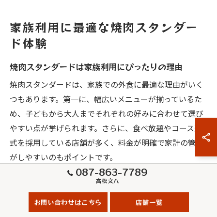
家族利用に最適な焼肉スタンダー
ド体験
焼肉スタンダードは家族利用にぴったりの理由
焼肉スタンダードは、家族での外食に最適な理由がいく
つもあります。第一に、幅広いメニューが揃っているた
め、子どもから大人までそれぞれの好みに合わせて選び
やすい点が挙げられます。さらに、食べ放題やコース形
式を採用している店舗が多く、料金が明確で家計の管理
がしやすいのもポイントです。
087-863-7789
家族で焼肉を楽しむ際は、予算を気にしつつ満足感を得
高松文八
たいというニーズが強くなります。スタンダードコース
お問い合わせはこちら
店舗一覧
はコスパとバリエーションのバランスが良く、牛・豚・