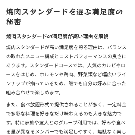
ト
焼肉スタンダードを選ぶ満足度の
焼肉スタンダードはコース内容が充実して
秘密
いる
焼肉スタンダードで失敗しない選び方ポイ
焼肉スタンダードの満足度が高い理由を解説
ント
焼肉スタンダードが高い満足度を誇る理由は、バランス
コスパ重視で賢く焼肉を楽しむには
の取れたメニュー構成とコストパフォーマンスの良さに
焼肉スタンダードでコスパを最大化するコ
あります。スタンダードコースでは、人気のカルビやロ
ツ
ースをはじめ、ホルモンや鶏肉、野菜類など幅広いライ
焼肉いちばんのクーポン活用術を徹底解説
ンナップが揃っているため、誰でも自分の好みに合った
焼肉スタンダードコースと上位コース比較
組み合わせで楽しめます。
の視点
また、食べ放題形式で提供されることが多く、一定料金
焼肉の料金と内容で選ぶコスパ重視の方法
で多彩な料理を好きなだけ味わえるのも大きな魅力で
焼肉食べ放題で無駄なく楽しむための工夫
す。特に家族や友人とのグループ利用では、好みや食べ
食べ放題ならスタンダードコースが狙い目
る量が異なるメンバーでも満足しやすく、無駄なく楽し