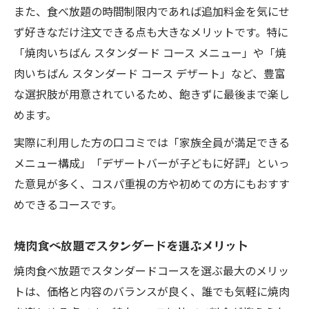
また、食べ放題の時間制限内であれば追加料金を気にせ
焼肉いちばんスタンダードの料金比較ポイ
ず好きなだけ注文できる点も大きなメリットです。特に
ント
「焼肉いちばん スタンダード コース メニュー」や「焼
焼肉スタンダード選択で後悔しないための
肉いちばん スタンダード コース デザート」など、豊富
コツ
な選択肢が用意されているため、飽きずに最後まで楽し
焼肉の料金と品数で選ぶ満足度重視の比較
めます。
法
実際に利用した方の口コミでは「家族全員が満足できる
家族利用に最適な焼肉スタンダード体験
メニュー構成」「デザートバーが子どもに好評」といっ
焼肉スタンダードは家族利用にぴったりの
た意見が多く、コスパ重視の方や初めての方にもおすす
理由
めできるコースです。
焼肉いちばんスタンダードで家族も満足で
きる
焼肉食べ放題でスタンダードを選ぶメリット
焼肉食べ放題で家族向けコースを選ぶコツ
焼肉食べ放題でスタンダードコースを選ぶ最大のメリッ
焼肉スタンダードで楽しい家族団らんを実
トは、価格と内容のバランスが良く、誰でも気軽に焼肉
現