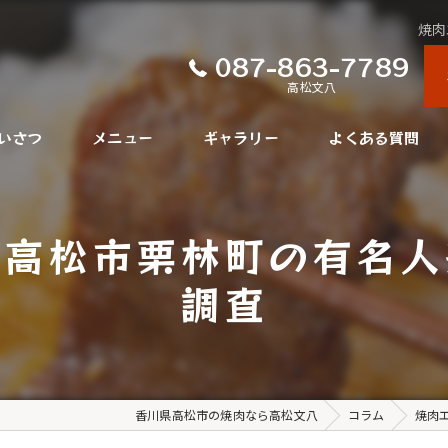
焼肉
087-863-7789
高松文八
いさつ
メニュー
ギャラリー
よくある質問
県高松市栗林町の有名人
調査
香川県高松市の焼肉なら高松文八
コラム
焼肉