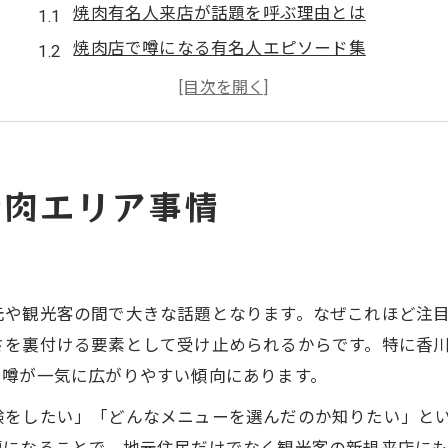
焼肉有名人来店が話題を呼ぶ理由とは
焼肉店で噂になる有名人エピソード集
焼肉エリアで注目される話題の背景を探る
焼肉と有名人来店情報の信ぴょう性を検証
焼肉店選びに影響する有名人目撃情報の実態
焼肉店選びに口コミ比較が役立つ理由
焼肉エリア事情
焼肉店選びに口コミが不可欠な理由を解説
焼肉店の評判を比較して実力店を見分ける方法
焼肉口コミの信頼性と実体験のポイントとは
元や観光客の間で大きな話題となります。なぜこれほど注
焼肉選びで参考にしたい最新口コミ傾向
さを裏付ける要素として受け止められるからです。特に香
焼肉店の口コミ比較で得られる安心感
や噂が一気に広がりやすい傾向にあります。
焼肉体験を左右する地名の読み方ポイント
験をしたい」「どんなメニューを選んだのか知りたい」と
焼肉店探しで地名の読み方が重要な理由