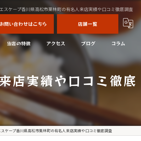
エスケープ香川県高松市栗林町の有名人来店実績や口コミ徹底調査
お問い合わせはこちら
店舗一覧
当店の特徴
アクセス
ブログ
コラム
コース
高松文八
来店実績や口コミ徹底
四国中央市の焼肉
高松文八はなれ
美味しい
接待
宴会
エスケープ香川県高松市栗林町の有名人来店実績や口コミ徹底調査