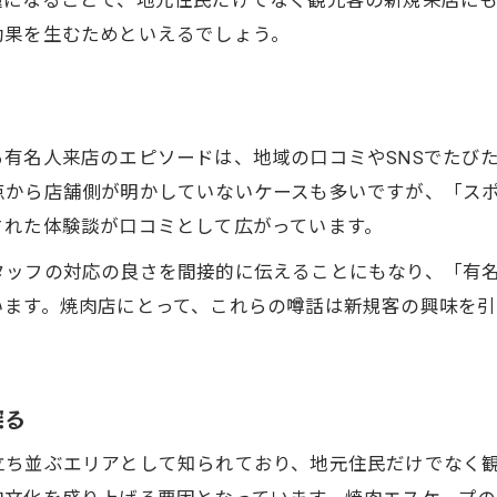
題になることで、地元住民だけでなく観光客の新規来店に
焼肉と地名表記ゆれに注意したいポイント
効果を生むためといえるでしょう。
焼肉エリア検索時の正しい地名の調べ方
焼肉巡りで役立つ栗林の読み方ガイド
焼肉選びで地名の誤認を避けるコツ
有名人来店のエピソードは、地域の口コミやSNSでたび
アクセス重視で楽しむ焼肉の現地魅力
点から店舗側が明かしていないケースも多いですが、「ス
焼肉店選びはアクセスの良さも重要ポイント
された体験談が口コミとして広がっています。
焼肉の現地体験を支える交通利便性の魅力
タッフの対応の良さを間接的に伝えることにもなり、「有
焼肉エリアのアクセス方法を徹底比較
います。焼肉店にとって、これらの噂話は新規客の興味を引
焼肉を楽しむための駅近店舗の探し方
焼肉と現地観光を両立させるアクセス術
系列との違いから見る焼肉の真価とは
探る
焼肉店舗の系列違いが味に与える影響
立ち並ぶエリアとして知られており、地元住民だけでなく
焼肉店本店と系列店の特徴を徹底比較