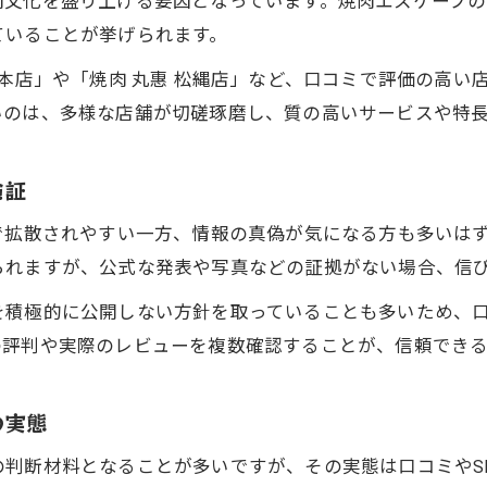
肉文化を盛り上げる要因となっています。焼肉エスケープ
焼肉の系列ごとのこだわりポイント解説
ていることが挙げられます。
焼肉選びで知っておきたい系列の見分け方
町本店」や「焼肉 丸惠 松縄店」など、口コミで評価の高
焼肉チェーンと個人店の魅力的な違いとは
いのは、多様な店舗が切磋琢磨し、質の高いサービスや特
現地評判で発見する焼肉の新たな魅力
焼肉現地評判から知る隠れた名店の魅力
検証
焼肉店の新たな魅力を口コミで探す方法
で拡散されやすい一方、情報の真偽が気になる方も多いは
焼肉現地評価が店舗人気に与える影響とは
られますが、公式な発表や写真などの証拠がない場合、信
焼肉体験者の声を活かす店選びの極意
を積極的に公開しない方針を取っていることも多いため、
焼肉現地レビューで得る意外な発見を紹介
の評判や実際のレビューを複数確認することが、信頼でき
の実態
判断材料となることが多いですが、その実態は口コミやS