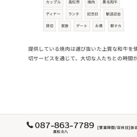
カップル
高松市
焼肉
黒毛和牛
ディナー
ランチ
記念日
歓送迎会
貸切
家族
デート
お酒
駅チカ
提供している焼肉は選び抜いた上質な和牛を
切サービスを通じて、大切な人たちとの時間
087-863-7789
[営業時間/定休日]
高松文八