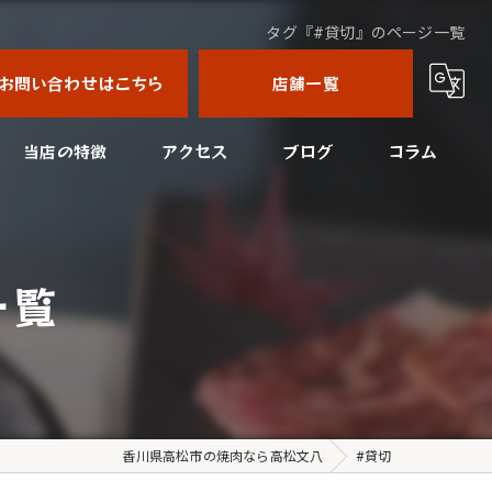
タグ『#貸切』のページ一覧
お問い合わせはこちら
店舗一覧
当店の特徴
アクセス
ブログ
コラム
コース
高松文八
四国中央市の焼肉
高松文八はなれ
一覧
美味しい
接待
宴会
香川県高松市の焼肉なら高松文八
#貸切