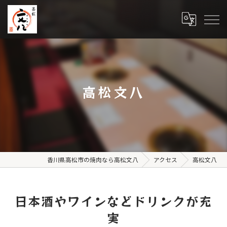
高松文八
香川県高松市の焼肉なら高松文八
アクセス
高松文八
日本酒やワインなどドリンクが充
実