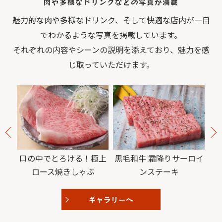
肉や多様なドリンクなどの写真が満載
魅力的な肉や多様なドリンク、そして快適な店内が一目
でわかるような写真を掲載しています。
それぞれの内容やシーンの説明を添えており、魅力を感
じ取っていただけます。
極上
黒毛和牛 霜降りサーロイ
こだわり厳選肉を贅沢
ンステーキ
に！各種コースご用意◎
ギャラリーへ