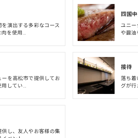
四国中
間を演出する多彩なコース
ユニー
な肉を使用…
や醤油
接待
ューを高松市で提供してお
落ち着
使用してい…
グが行
提供し、友人やお客様の集