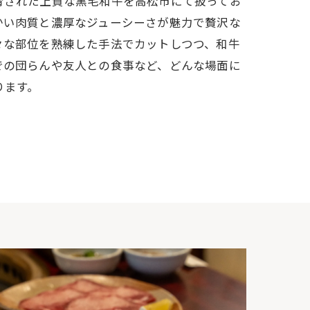
育された上質な黒毛和牛を高松市にて扱ってお
かい肉質と濃厚なジューシーさが魅力で贅沢な
々な部位を熟練した手法でカットしつつ、和牛
での団らんや友人との食事など、どんな場面に
ります。