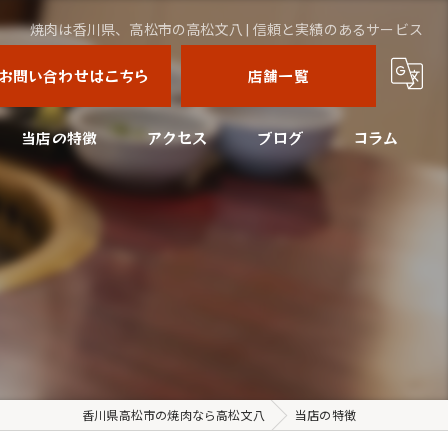
焼肉は香川県、高松市の高松文八 | 信頼と実績のあるサービス
お問い合わせはこちら
店舗一覧
当店の特徴
アクセス
ブログ
コラム
コース
高松文八
四国中央市の焼肉
高松文八はなれ
美味しい
接待
宴会
香川県高松市の焼肉なら高松文八
当店の特徴