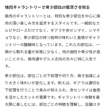
コツ
焼肉ギャラントリーで希少部位の奥深さを知る
焼肉に最適なギアラの食べ方を徹底解説
焼肉のギャラントリーとは、特別な希少部位を中心に焼
ギアラは焼肉でどう下処理すべきか実践紹
肉の深い楽しみ方を追求するスタイルです。一般的なカ
介
ルビやロースだけでなく、ギアラや赤センマイ、シマチ
焼肉で楽しむギアラの下処理と旨味の関係
ョウなど、希少部位の持つ独特の味わいと食感がギャラ
ントリーの醍醐味となっています。これらの部位は、一
ギアラの焼肉下処理で差がつくポイント
頭から取れる量が非常に少なく、肉の個性や希少性が高
希少部位を通じて焼肉の真髄を体感する方法
いことから、焼肉通やグルメ志向の方々に特に人気で
焼肉希少部位で感じる本物の旨味と深み
す。
焼肉の真髄は希少部位の食べ比べにあり
希少部位は、部位ごとの下処理や切り方、焼き加減によ
ギアラや赤センマイで焼肉の奥義を体感
り大きく味わいが変化します。例えば、ギアラは適切な
焼肉愛好家が語る希少部位の選び方と秘訣
下処理を行うことで臭みが抑えられ、赤センマイは食感
焼肉で希少部位の食感と味の違いを楽しむ
を活かしたカットが重要です。ギャラントリー体験を最
赤センマイとギアラの違いを焼肉で味わう
大限に楽しむには、部位ごとの特徴を理解し、店舗スタ