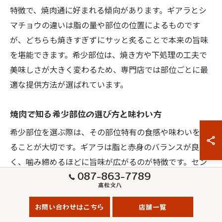
特徴で、焼肉通に好まれる傾向があります。ギアラとシ
マチョウの違いは脂の量や部位の位置によるものです
が、どちらも焼きすぎずにサッと炙ることで本来の旨味
を堪能できます。希少部位は、焼き方や下処理の工夫で
美味しさが大きく変わるため、専門店では部位ごとに最
適な提供方法が選ばれています。
焼肉で知る希少部位の選び方と味わい方
希少部位を選ぶ際は、その部位特有の食感や味わいを知
ることが大切です。ギアラは脂と赤身のバランスが良
く、噛み締めるほどに旨味が広がるのが特徴です。セン
087-863-7789
マイは独自のコリコリ感があり、あっさりとした味付け
高松文八
やタレとの相性が抜群です。
お問い合わせはこちら
店舗一覧
選び方のポイントは、鮮度と下処理の丁寧さにありま