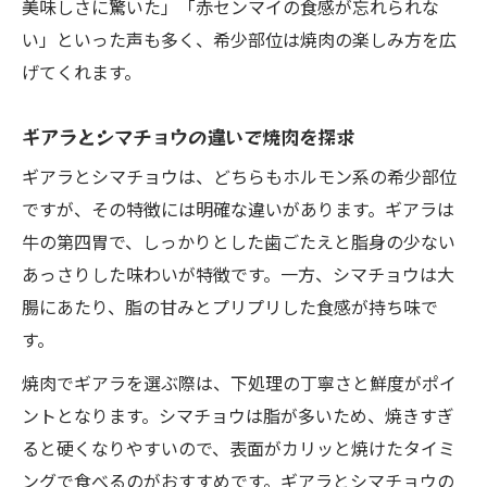
美味しさに驚いた」「赤センマイの食感が忘れられな
知って得する焼肉希少部位の徹底解説
い」といった声も多く、希少部位は焼肉の楽しみ方を広
焼肉希少部位の特徴と美味しさを完全解説
げてくれます。
焼肉で知る希少部位の選び方と味わい方
ギアラとシマチョウの違いで焼肉を探求
焼肉の希少部位を美味しく食べるポイント
ギアラとシマチョウは、どちらもホルモン系の希少部位
焼肉通が教える希少部位の見分け方と魅力
ですが、その特徴には明確な違いがあります。ギアラは
焼肉希少部位の栄養価や食感を知ろう
牛の第四胃で、しっかりとした歯ごたえと脂身の少ない
あっさりした味わいが特徴です。一方、シマチョウは大
腸にあたり、脂の甘みとプリプリした食感が持ち味で
す。
焼肉でギアラを選ぶ際は、下処理の丁寧さと鮮度がポイ
ントとなります。シマチョウは脂が多いため、焼きすぎ
ると硬くなりやすいので、表面がカリッと焼けたタイミ
ングで食べるのがおすすめです。ギアラとシマチョウの