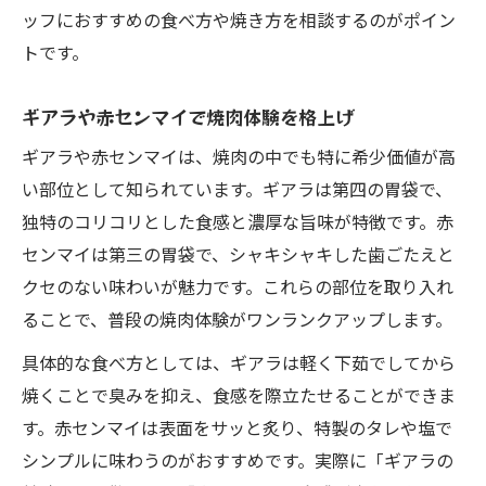
赤センマイとギアラの違いを焼肉で実感
ッフにおすすめの食べ方や焼き方を相談するのがポイン
焼肉で味わう赤センマイとギアラの特徴比
トです。
較
ギアラや赤センマイで焼肉体験を格上げ
焼肉で楽しむ赤センマイとギアラの美味し
さ
ギアラや赤センマイは、焼肉の中でも特に希少価値が高
い部位として知られています。ギアラは第四の胃袋で、
焼肉通が語る赤センマイとギアラの選び方
独特のコリコリとした食感と濃厚な旨味が特徴です。赤
赤センマイとギアラの焼肉食感の違いを探
センマイは第三の胃袋で、シャキシャキした歯ごたえと
る
クセのない味わいが魅力です。これらの部位を取り入れ
焼肉を彩るギアラの美味しさとその秘密
ることで、普段の焼肉体験がワンランクアップします。
焼肉を引き立てるギアラの美味しさを解明
具体的な食べ方としては、ギアラは軽く下茹でしてから
ギアラが焼肉で愛される理由と味覚の秘密
焼くことで臭みを抑え、食感を際立たせることができま
焼肉でギアラならではの食感を楽しむ方法
す。赤センマイは表面をサッと炙り、特製のタレや塩で
焼肉通が語るギアラの美味しさの秘密
シンプルに味わうのがおすすめです。実際に「ギアラの
焼肉に最適なギアラの焼き加減と食べ方