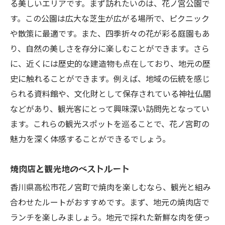
る美しいエリアです。まず訪れたいのは、花ノ宮公園で
焼肉の美味しさを引き立てる調理法
す。この公園は広大な芝生が広がる場所で、ピクニック
地元で人気の焼肉店ベストセレクション
や散策に最適です。また、四季折々の花が彩る庭園もあ
焼肉をより楽しむための食べ方指南
り、自然の美しさを存分に楽しむことができます。さら
地元産食材で贅沢な焼肉体験を香川県高松市で
に、近くには歴史的な建造物も点在しており、地元の歴
香川県産牛肉の特長と美味しさ
史に触れることができます。例えば、地域の伝統を感じ
地元野菜を使った焼肉サイドディッシュ
られる資料館や、文化財として保存されている神社仏閣
地元農家と焼肉店の連携した取り組み
などがあり、観光客にとって興味深い訪問先となってい
ます。これらの観光スポットを巡ることで、花ノ宮町の
食材にこだわる地元の焼肉店紹介
魅力を深く体感することができるでしょう。
香川県ならではの調味料の魅力
贅沢な食材を活かした焼肉体験のコツ
焼肉店と観光地のベストルート
焼肉の美味しさが際立つ香川県高松市花ノ宮町
香川県高松市花ノ宮町で焼肉を楽しむなら、観光と組み
の魅力
合わせたルートがおすすめです。まず、地元の焼肉店で
花ノ宮町の焼肉店が持つ独自の魅力
ランチを楽しみましょう。地元で採れた新鮮な肉を使っ