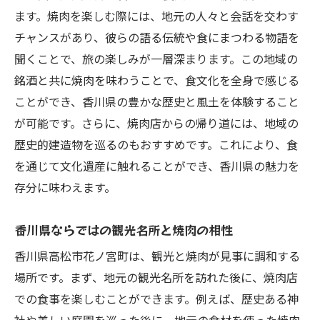
画
ます。焼肉を楽しむ際には、地元の人々と会話を交わす
高松市花ノ宮町で心も体も満たされる焼肉の楽
チャンスがあり、彼らの語る伝統や食にまつわる物語を
しみ
聞くことで、旅の楽しみが一層深まります。この地域の
銘酒と共に焼肉を味わうことで、食文化を全身で感じる
焼肉で満たされる心と体の関係
ことができ、香川県の豊かな歴史と風土を体験すること
香川県の焼肉文化がもたらす幸福感
が可能です。さらに、焼肉店からの帰り道には、地域の
食事を通じた心地よいコミュニケーション
歴史的建造物を巡るのもおすすめです。これにより、食
焼肉がもたらす充実感とその理由
を通じて文化遺産に触れることができ、香川県の魅力を
家族や友人と楽しむ焼肉の特別な時間
存分に味わえます。
焼肉を介した新しい出会いと交流の場
香川県ならではの観光名所と焼肉の相性
地元の味覚を堪能する香川県高松市の焼肉旅
花ノ宮町での味覚の冒険と発見
香川県高松市花ノ宮町は、観光と焼肉が見事に調和する
地元の食材を通じた味覚の旅
場所です。まず、地元の観光名所を訪れた後に、焼肉店
での食事を楽しむことができます。例えば、歴史ある神
香川県でしか味わえない焼肉の魅力