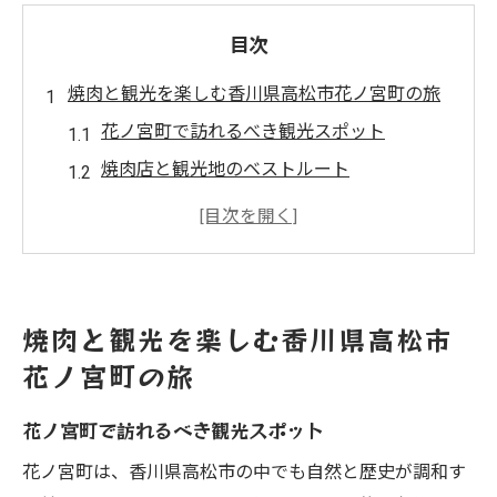
目次
焼肉と観光を楽しむ香川県高松市花ノ宮町の旅
花ノ宮町で訪れるべき観光スポット
焼肉店と観光地のベストルート
地元の食文化を感じる旅の楽しみ方
香川県ならではの観光名所と焼肉の相性
観光と焼肉で満たされる休日の過ごし方
焼肉の後に訪れたいリラックススポット
焼肉と観光を楽しむ香川県高松市
香川県高松市花ノ宮町で味わう絶品焼肉の魅力
花ノ宮町の旅
絶品焼肉の秘密：地元産の厳選食材
花ノ宮町で訪れるべき観光スポット
香川県特製のタレの魅力を探る
焼肉と合わせたい絶品サイドメニュー
花ノ宮町は、香川県高松市の中でも自然と歴史が調和す