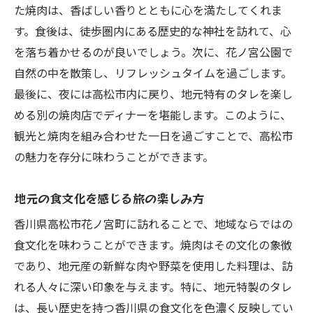
焼肉が際立つ地元の特産品
た焼肉は、香ばしい香りとともに心を満たしてくれま
香川県高松市で味わう焼肉の多様性
す。食後は、徒歩圏内にある歴史的な神社を訪れて、心
焼肉の歴史と高松市の食文化
を落ち着かせるのが良いでしょう。次に、花ノ宮公園で
焼肉を取り囲む地元の伝統と文化
自然の中を散策し、リフレッシュタイムを過ごします。
最後に、夜には高松市内に戻り、地元特有のタレを楽し
地元の人々に長年愛される焼肉の秘密
める別の焼肉店でディナーを堪能します。このように、
香川県高松市の焼肉とリラックスホテルステイ
観光と焼肉を組み合わせた一日を過ごすことで、高松市
のすすめ
の魅力を存分に味わうことができます。
焼肉とホテルステイの理想的なプラン
香川県高松市での心地よいホテル選び
地元の食文化を感じる旅の楽しみ方
焼肉を楽しんだ後のリラックスタイムの提
香川県高松市花ノ宮町に訪れることで、地域ならではの
案
食文化を味わうことができます。焼肉はその文化の象徴
地元のホテルで体験する癒しのひととき
であり、地元産の新鮮な肉や野菜を使用した料理は、訪
焼肉とホテルの相性が生む特別な時間
れる人々に深い印象を与えます。特に、地元特製のタレ
観光とホテルステイを組み合わせた旅の計
は、長い歴史を持つ香川県の食文化を色濃く反映してい