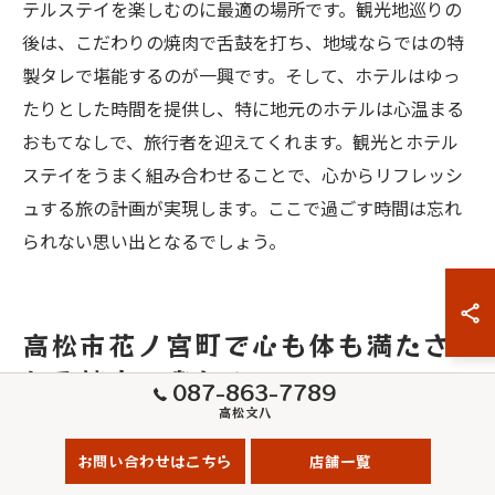
テルステイを楽しむのに最適の場所です。観光地巡りの
後は、こだわりの焼肉で舌鼓を打ち、地域ならではの特
製タレで堪能するのが一興です。そして、ホテルはゆっ
たりとした時間を提供し、特に地元のホテルは心温まる
おもてなしで、旅行者を迎えてくれます。観光とホテル
ステイをうまく組み合わせることで、心からリフレッシ
ュする旅の計画が実現します。ここで過ごす時間は忘れ
られない思い出となるでしょう。
高松市花ノ宮町で心も体も満たさ
れる焼肉の楽しみ
087-863-7789
高松文八
焼肉で満たされる心と体の関係
お問い合わせはこちら
店舗一覧
香川県高松市花ノ宮町での焼肉体験は、ただの食事以上