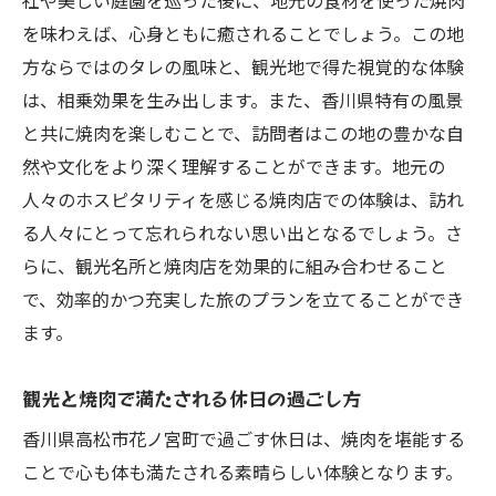
社や美しい庭園を巡った後に、地元の食材を使った焼肉
地域特有の風味を体験する旅
を味わえば、心身ともに癒されることでしょう。この地
香川県の焼肉が持つ独自の風味
方ならではのタレの風味と、観光地で得た視覚的な体験
地元食材を活かした焼肉の新しい魅力
は、相乗効果を生み出します。また、香川県特有の風景
香川県高松市で体験する焼肉と心地よいステイ
と共に焼肉を楽しむことで、訪問者はこの地の豊かな自
の融合
然や文化をより深く理解することができます。地元の
焼肉と宿泊の理想的なコンビネーション
人々のホスピタリティを感じる焼肉店での体験は、訪れ
香川県の宿泊施設の新たな楽しみ方
る人々にとって忘れられない思い出となるでしょう。さ
焼肉を堪能した後の快適な宿泊体験
らに、観光名所と焼肉店を効果的に組み合わせること
で、効率的かつ充実した旅のプランを立てることができ
宿泊とグルメの相乗効果を楽しむ旅
ます。
焼肉と宿泊を組み合わせたリフレッシュプ
ラン
観光と焼肉で満たされる休日の過ごし方
高松市での焼肉と宿泊を満喫する方法
香川県高松市花ノ宮町で過ごす休日は、焼肉を堪能する
ことで心も体も満たされる素晴らしい体験となります。